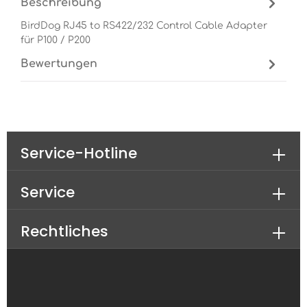
Beschreibung
BirdDog RJ45 to RS422/232 Control Cable Adapter
für P100 / P200
Bewertungen
Service-Hotline
Service
Rechtliches