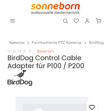
tinhalt springen
Kameras
Fernbediente PTZ Kameras
BirdDog
Bewerten
BirdDog Control Cable
Durchschnittliche Bewertung von 0 von 5 Sternen
Adapter für P100 / P200