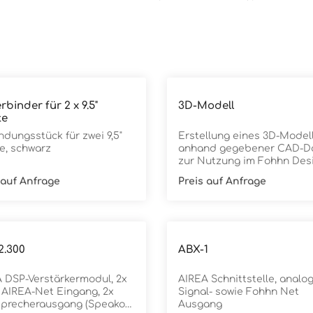
erbinder für 2 x 9.5"
3D-Modell
te
ndungsstück für zwei 9,5"
Erstellung eines 3D-Model
e, schwarz
anhand gegebener CAD-D
zur Nutzung im Fohhn Desi
 auf Anfrage
Preis auf Anfrage
2.300
ABX-1
 DSP-Verstärkermodul, 2x
AIREA Schnittstelle, analo
 AIREA-Net Eingang, 2x
Signal- sowie Fohhn Net
precherausgang (Speakon)
Ausgang