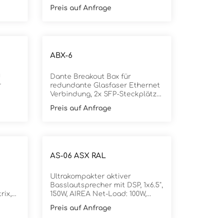
Preis auf Anfrage
ABX-6
U
Dante Breakout Box für
r
redundante Glasfaser Ethernet
Verbindung, 2x SFP-Steckplätze
für 1000Base-X Glasfaser
Preis auf Anfrage
Transceiver, 2x Ethernet RJ-45,
1x Fohhn-Net Ausgang, 2x
AES/EBU, 2x AIREA connect
AS-06 ASX RAL
Ultrakompakter aktiver
Basslautsprecher mit DSP, 1x6.5",
rix,
150W, AIREA Net-Load: 100W,
nd
Sonderfarbe AS-06 ASX ist der
Preis auf Anfrage
kleinste, aktive Subwoofer des