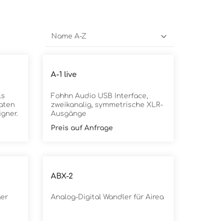
A-1 live
ls
Fohhn Audio USB Interface,
aten
zweikanalig, symmetrische XLR-
gner.
Ausgänge
Preis auf Anfrage
ABX-2
ger
Analog-Digital Wandler für Airea