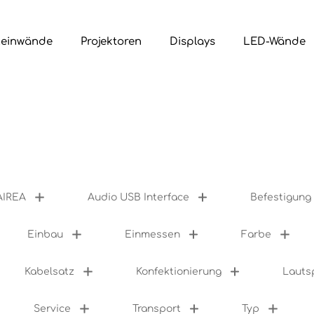
Leinwände
Projektoren
Displays
LED-Wände
AIREA
Audio USB Interface
Befestigung
Einbau
Einmessen
Farbe
Kabelsatz
Konfektionierung
Lauts
Service
Transport
Typ