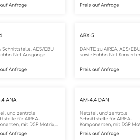
.300 ist ein
 auf Anfrage
Preis auf Anfrage
ärkermodul, mit dem
ve Lautsprecher in ein
 Airea System integriert
n können. Die wichtigsten
luss: Fohhn
 (RJ-45 Netzwerkstecker)
4
ABX-5
precherausgänge: 2 ×
on Verstärkerleistung: 2 ×
 Schnittstelle, AES/EBU
DANTE zu AIREA, AES/EB
 (4 Ohm)
Fohhn-Net Ausgänge
sowie Fohhn-Net Konverte
ungsaufnahme: über Fohhn
, Net Load max. 200 W
ale DSP Endstufe (Typ Pure
 auf Anfrage
Preis auf Anfrage
Digital) Q-SYS Plugin
gbar in Verbindung mit
 NA-4 o. ABX-6
.4 ANA
AM-4.4 DAN
eil und zentrale
Netzteil und zentrale
ttstelle für AIREA-
Schnittstelle für AIREA-
nenten, mit DSP Matrix,
Komponenten, mit DSP Mat
unktionen für Ein- und
DSP-Funktionen für Ein- u
 auf Anfrage
Preis auf Anfrage
nge, 4x analog Line-
Ausgänge, Dante Audio-