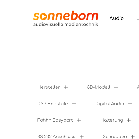
ur Suche springen
Zur Hauptnavigation springen
Audio
Hersteller
3D-Modell
DSP Endstufe
Digital Audio
Fohhn Easyport
Halterung
RS-232 Anschluss
Schrauben