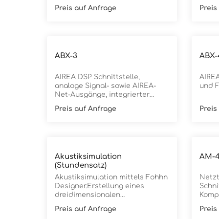
AAX-2
Preis auf Anfrage
Preis
Verst
passi
Fohhn
werde
Features Ansch
ABX-3
Airea
ABX-
Lauts
Speak
AIREA DSP Schnittstelle,
AIREA
300 W
analoge Signal- sowie AIREA-
und 
Leist
Net-Ausgänge, integrierter
Airea
Fohhn Audio DSP
Digit
Preis auf Anfrage
Preis
Path 
verfü
Fohhn
Akustiksimulation
AM-4
(Stundensatz)
Akustiksimulation mittels Fohhn
Netzt
Designer.Erstellung eines
Schni
dreidimensionalen
Kompo
Raumabbildes und Berechnung
DSP-F
Preis auf Anfrage
Preis
aller wichtigen raumakustischen
Ausgä