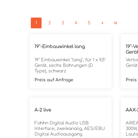
1
2
3
4
5
19"-Einbauwinkel lang
19"-V
Gerä
19" Einbauwinkel "lang", für 1 x 9,5"
Verbi
Gerät, sechs Bohrungen (D
Gerät
Type), schwarz
Preis auf Anfrage
Preis
A-2 live
AAX-
Fohhn Digital Audio USB
AIREA
Interface, zweikanalig, AES/EBU
300W,
Digital Audioausgang
Lauts