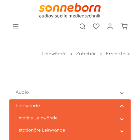
tinhalt springen
Leinwände
Zubehör
Ersatzteile
Audio
Leinwände
mobile Leinwände
stationäre Leinwände