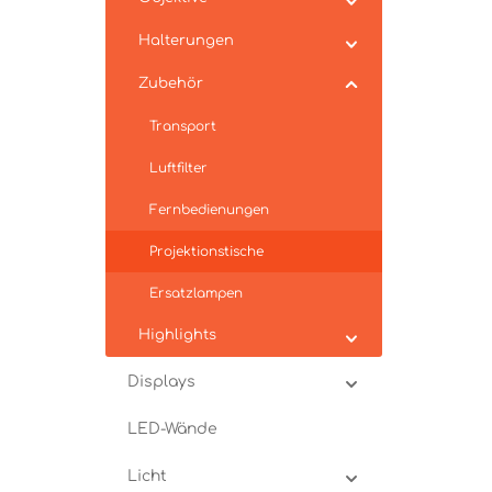
Halterungen
Zubehör
Transport
Luftfilter
Fernbedienungen
Projektionstische
Ersatzlampen
Highlights
Displays
LED-Wände
Licht