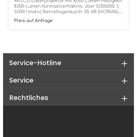
4K-LCD-Laserprojektor mit 8.000 Lumen Helligkeit:
Monate Carry-in Gehäusefarbe: weiß
8.000 Lumen Kontrastverhältnis: über 5.000.000: 1;
3.000:1 (nativ) Betriebsgeräusch: 35 dB (NORMAL),
29 dB (QUIET) Haltbarkeit der Lichteinheit: 20.000
Preis auf Anfrage
Stunden (Normal), 30.000 Stunden (Eco) Der EB-
PQ2008B wird Ihr Publikum mit hochauflösenden,
großformatigen Inhalten begeistern. Mit der
3LCD-Technologie für eine hervorragende
Farbwiedergabe und der patentierten 4K Crystal
Motion-Technologie von Epson bietet er eine
atemberaubende Bildqualität. Der
Service-Hotline
kostengünstige und energieeffiziente Projektor
hat ein kompaktes Design und umfangreiche
Anschlussmöglichkeiten. Zudem ist er durch eine
große Anzahl austauschbarer Objektive flexibel
Service
einsetzbar. Patentierte 4K- und Imaging-
TechnologieDie hervorragende 4K-Bildqualität
sorgt für hervorragende immersive Erlebnisse
Rechtliches
Kompakt und leichtKleiner, leistungsstarker 4K-
Projektor mit 8.000 Lumen Serienübergreifende
ObjektivenkompatibilitätKreieren Sie für jede
Anforderung die optimale Projektionslösung
Wartungsarme ZuverlässigkeitBis zu
20.000 Stunden Wartungsfreiheit