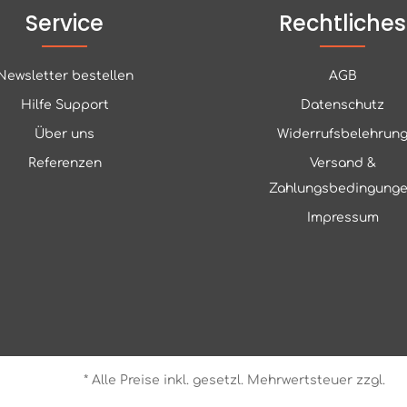
Service
Rechtliches
Newsletter bestellen
AGB
Hilfe Support
Datenschutz
Über uns
Widerrufsbelehrun
Referenzen
Versand &
Zahlungsbedingung
Impressum
* Alle Preise inkl. gesetzl. Mehrwertsteuer zzgl.
Ve
ign