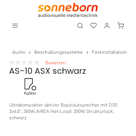
tinhalt springen
Audio
Beschallungssysteme
Festinstallation
Bewerten
AS-10 ASX schwarz
Durchschnittliche Bewertung von 0 von 5 Sternen
Ultrakompakter aktiver Basslautsprecher mit DSP,
2x6.5", 300W, AIREA Net-Load: 200W, Strukturlack,
schwarz