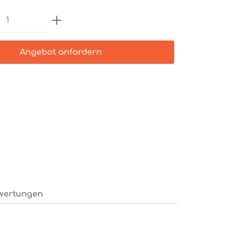
Anzahl: Gib den gewünschten Wert e
Angebot anfordern
wertungen