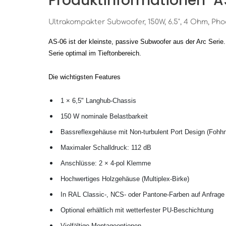
Produktinformationen "A
Ultrakompakter Subwoofer, 150W, 6.5", 4 Ohm, P
AS-06 ist der kleinste, passive Subwoofer aus der Arc Serie. 
Serie optimal im Tieftonbereich.
Die wichtigsten Features
1 × 6,5" Langhub-Chassis
150 W nominale Belastbarkeit
Bassreflexgehäuse mit Non-turbulent Port Design (Fohh
Maximaler Schalldruck: 112 dB
Anschlüsse: 2 × 4-pol Klemme
Hochwertiges Holzgehäuse (Multiplex-Birke)
In RAL Classic-, NCS- oder Pantone-Farben auf Anfrage e
Optional erhältlich mit wetterfester PU-Beschichtung
Vielfältige Montageoptionen