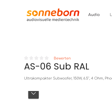
ur Suche springen
Zur Hauptnavigation springen
Audio
Bewerten
AS-06 Sub RAL
Durchschnittliche Bewertung von 0 von 5 Sternen
Ultrakompakter Subwoofer, 150W, 6.5", 4 Ohm, P