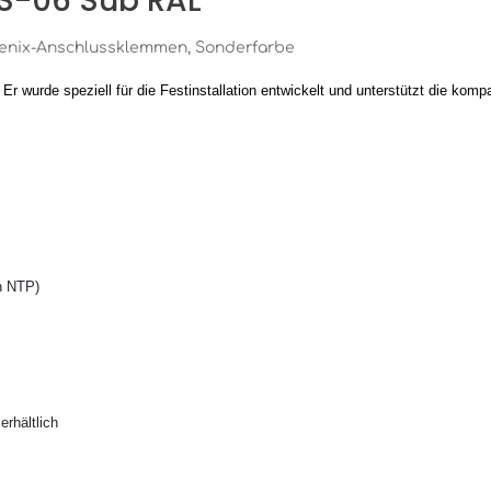
S-06 Sub RAL"
hoenix-Anschlussklemmen, Sonderfarbe
Er wurde speziell für die Festinstallation entwickelt und unterstützt die komp
n NTP)
rhältlich