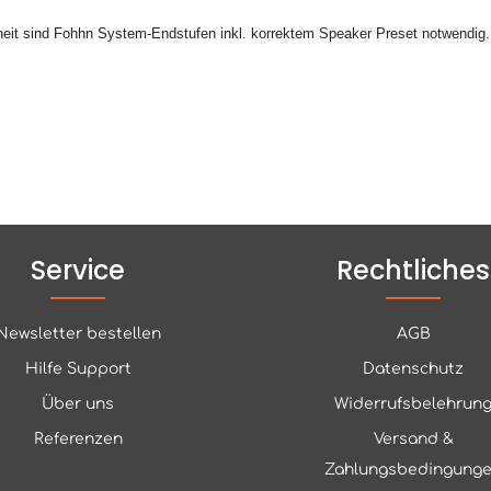
heit sind Fohhn System-Endstufen inkl. korrektem Speaker Preset notwendig.
Service
Rechtliches
Newsletter bestellen
AGB
Hilfe Support
Datenschutz
Über uns
Widerrufsbelehrun
Referenzen
Versand &
Zahlungsbedingung