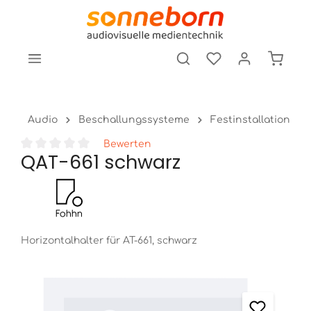
tinhalt springen
Audio
Beschallungssysteme
Festinstallation
Bewerten
QAT-661 schwarz
Durchschnittliche Bewertung von 0 von 5 Sternen
Horizontalhalter für AT-661, schwarz