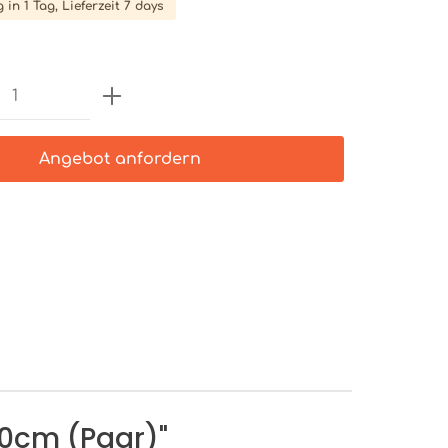
 in 1 Tag, Lieferzeit 7 days
Anzahl: Gib den gewünschten Wert e
Angebot anfordern
0cm (Paar)"