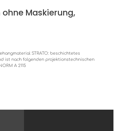
n ohne Maskierung,
 Behangmaterial STRATO: beschichtetes
wand ist nach folgenden projektionstechnischen
OENORM A 2115