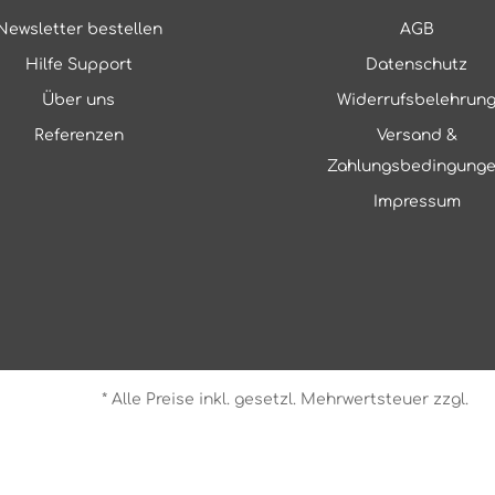
Newsletter bestellen
AGB
Hilfe Support
Datenschutz
Über uns
Widerrufsbelehrun
Referenzen
Versand &
Zahlungsbedingung
Impressum
* Alle Preise inkl. gesetzl. Mehrwertsteuer zzgl.
Ve
ign