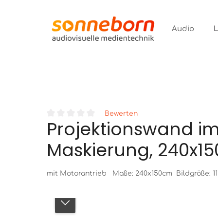
ur Suche springen
Zur Hauptnavigation springen
Audio
Bewerten
Projektionswand i
Durchschnittliche Bewertung von 0 von 5 Sternen
Maskierung, 240x1
mit Motorantrieb Maße: 240x150cm Bildgröße: 11