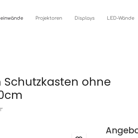
Leinwände
Projektoren
Displays
LED-Wände
m Schutzkasten ohne
50cm
1“
Angebo